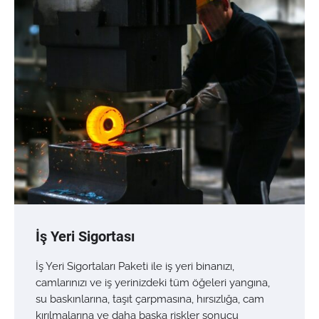
İş Yeri Sigortası
İş Yeri Sigortaları Paketi ile iş yeri binanızı,
camlarınızı ve iş yerinizdeki tüm öğeleri yangına,
su baskınlarına, taşıt çarpmasına, hırsızlığa, cam
kırılmalarına ve daha başka riskler sonucu