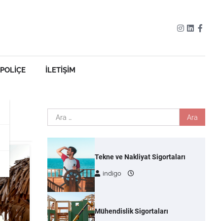
Instagram
Linkedin
Face
 POLIÇE
İLETIŞIM
Arama:
Tekne ve Nakliyat Sigortaları
indigo
Mühendislik Sigortaları