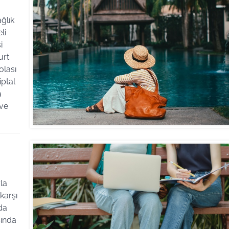
ğlık
li
i
urt
olası
iptal
a
 ve
la
karşı
da
şında