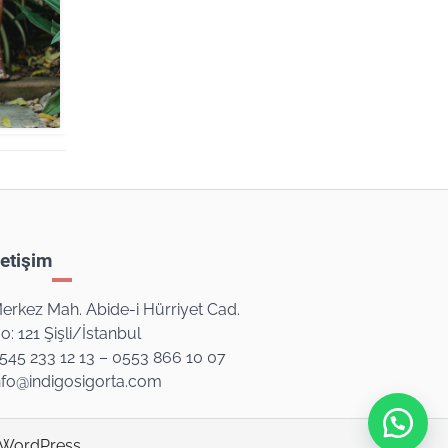
letişim
erkez Mah. Abide-i Hürriyet Cad.
o: 121 Şişli/İstanbul
545 233 12 13 – 0553 866 10 07
nfo@indigosigorta.com
WordPress
.