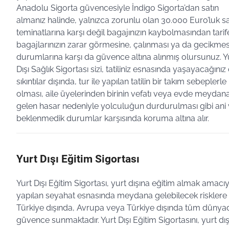
Anadolu Sigorta güvencesiyle İndigo Sigorta’dan satın
almanız halinde, yalnızca zorunlu olan 30.000 Euro’luk sa
teminatlarına karşı değil bagajınızın kaybolmasından tarife
bagajlarınızın zarar görmesine, çalınması ya da gecikmes
durumlarına karşı da güvence altına alınmış olursunuz. Y
Dışı Sağlık Sigortası sizi, tatiliniz esnasında yaşayacağınız 
sıkıntılar dışında, tur ile yapılan tatilin bir takım sebeplerle 
olması, aile üyelerinden birinin vefatı veya evde meydan
gelen hasar nedeniyle yolculuğun durdurulması gibi ani
beklenmedik durumlar karşısında koruma altına alır.
Yurt Dışı Eğitim Sigortası
Yurt Dışı Eğitim Sigortası, yurt dışına eğitim almak amacıy
yapılan seyahat esnasında meydana gelebilecek risklere 
Türkiye dışında, Avrupa veya Türkiye dışında tüm dünya
güvence sunmaktadır. Yurt Dışı Eğitim Sigortasını, yurt dı