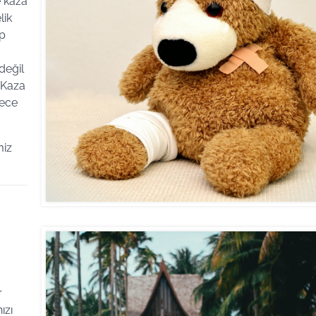
e kaza
lik
ip
değil
i Kaza
rece
miz
r
ızı