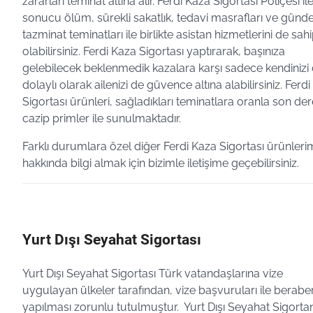
zararları teminat altına alır. Ferdi Kaza Sigortası Poliçesi il
sonucu ölüm, sürekli sakatlık, tedavi masrafları ve günde
tazminat teminatları ile birlikte asistan hizmetlerini de sah
olabilirsiniz. Ferdi Kaza Sigortası yaptırarak, başınıza
gelebilecek beklenmedik kazalara karşı sadece kendinizi 
dolaylı olarak ailenizi de güvence altına alabilirsiniz. Ferd
Sigortası ürünleri, sağladıkları teminatlara oranla son de
cazip primler ile sunulmaktadır.
Farklı durumlara özel diğer Ferdi Kaza Sigortası ürünleri
hakkında bilgi almak için bizimle iletişime geçebilirsiniz.
Yurt Dışı Seyahat Sigortası
Yurt Dışı Seyahat Sigortası Türk vatandaşlarına vize
uygulayan ülkeler tarafından, vize başvuruları ile berabe
yapılması zorunlu tutulmuştur. Yurt Dışı Seyahat Sigortan