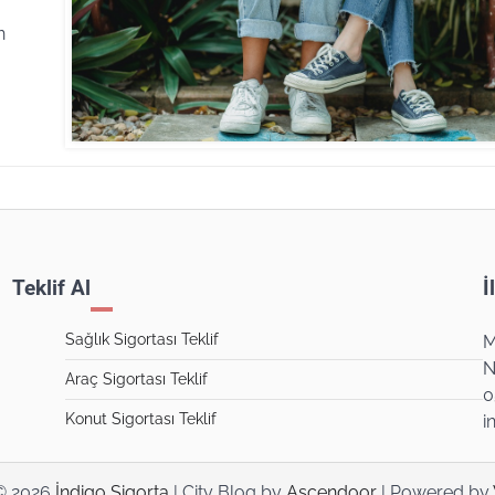
n
Teklif Al
İ
Sağlık Sigortası Teklif
M
N
Araç Sigortası Teklif
0
Konut Sigortası Teklif
i
© 2026
İndigo Sigorta
| City Blog by
Ascendoor
| Powered by